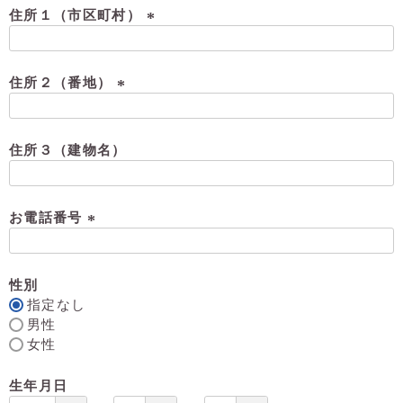
須
住所１（市区町村）
)
(
必
須
住所２（番地）
)
(
必
須
住所３（建物名）
)
お電話番号
(
必
須
性別
)
指定なし
男性
女性
生年月日