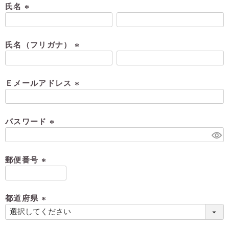
氏名
(
必
須
氏名（フリガナ）
)
(
必
須
Ｅメールアドレス
)
(
必
須
パスワード
)
(
必
須
郵便番号
)
(
必
須
都道府県
)
(
必