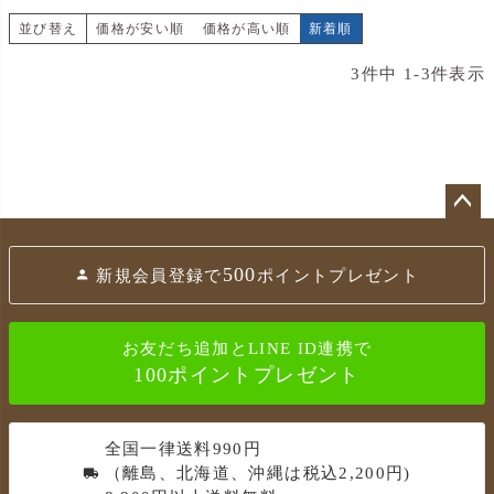
並び替え
価格が安い順
価格が高い順
新着順
3
件中
1
-
3
件表示
ペ
ー
500
新規会員登録で
ポイントプレゼント
ジ
ト
ッ
お友だち追加とLINE ID連携で
プ
100ポイントプレゼント
へ
全国一律送料990円
（離島、北海道、沖縄は税込2,200円)