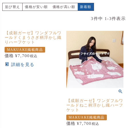
並び替え
価格が安い順
価格が高い順
新着順
3
件中
1
-
3
件表示
【成願ガーゼ】ワンダフルワ
ールドくまうさぎ柄浮かし織
りハーフケット
MAKUAKE掲載商品
価格
¥
7,700
税込
詳細を見る
【成願ガーゼ】ワンダフルワ
ールドねこ柄浮かし織ハーフ
ケット
MAKUAKE掲載商品
価格
¥
7,700
税込