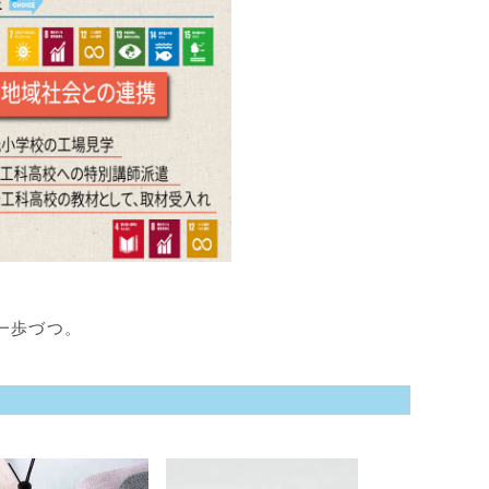
一歩づつ。