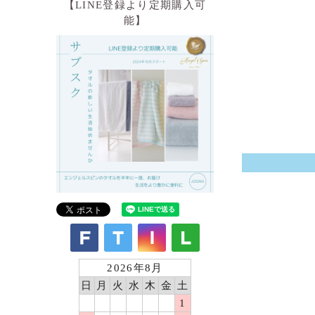
【LINE登録より定期購入可
能】
2026年8月
日
月
火
水
木
金
土
1