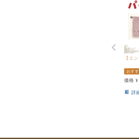
【エン
おす
価格
¥
詳