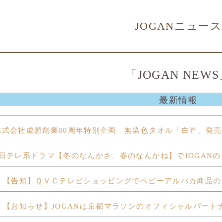
JOGANニュー
「JOGAN NEW
最新情報
式会社成願創業80周年特別企画 無染色タオル「白匠」発売
テレ系ドラマ【冬のなんかさ、春のなんかね】でJOGAN
【告知】ＱＶＣテレビショッピングでベビーアルパカ商品の
【お知らせ】JOGANは京都マラソンのオフィシャルパート