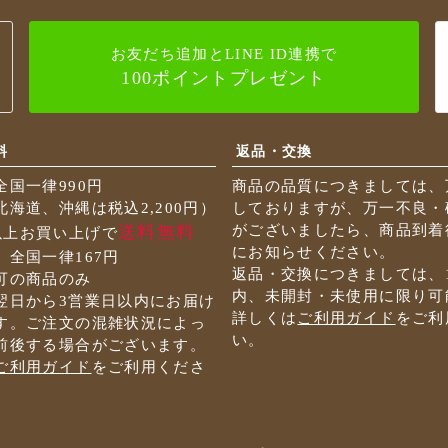
お友だち追加とLINE ID連携で
100ポイントプレゼント
料
返品・交換
全国一律990円
商品の品質につきましては、
海道、沖縄は税込2,200円）
しておりますが、万一不良・
送料無料
がございましたら、商品到着
円以上お買い上げで
にお知らせください。
 全国一律167円
返品・交換につきましては、
可の商品のみ
内、未開封・未使用に限り可
翌日から3営業日以内にお届け
詳しくは
ご利用ガイド
をご利
す。ご注文の混雑状況によっ
い。
前後する場合がございます。
ご利用ガイド
をご利用くださ