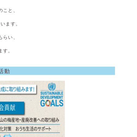
のこと、
を
ています。
もらい、
ます。
活動