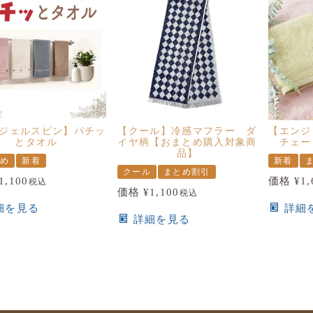
ジェルスピン】パチッ
【クール】冷感マフラー ダ
【エンジ
とタオル
イヤ柄【おまとめ購入対象商
チェー
品】
すめ
新着
新着
クール
まとめ割引
1,100
価格
¥
1,
税込
価格
¥
1,100
税込
細を見る
詳細
詳細を見る