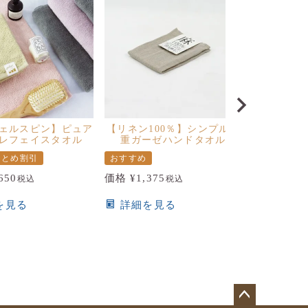
ェルスピン】ピュア
【リネン100％】シンプル２
レフェイスタオル
重ガーゼハンドタオル
まとめ割引
おすすめ
650
価格
¥
1,375
税込
税込
を見る
詳細を見る