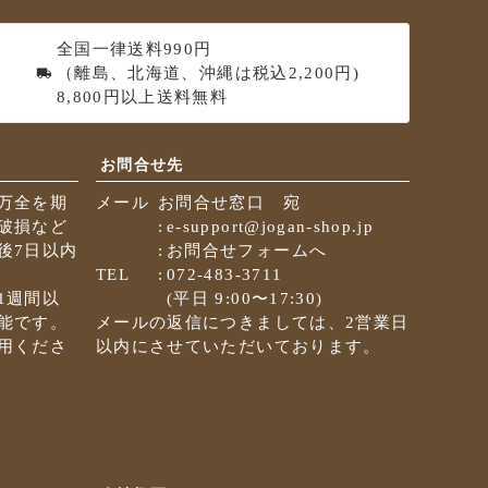
ペ
ー
全国一律送料990円
ジ
（離島、北海道、沖縄は税込2,200円)
ト
8,800円以上送料無料
ッ
プ
へ
お問合せ先
万全を期
メール
お問合せ窓口 宛
破損など
e-support@jogan-shop.jp
後7日以内
お問合せフォームへ
TEL
072-483-3711
1週間以
(平日 9:00〜17:30)
能です。
メールの返信につきましては、2営業日
用くださ
以内にさせていただいております。