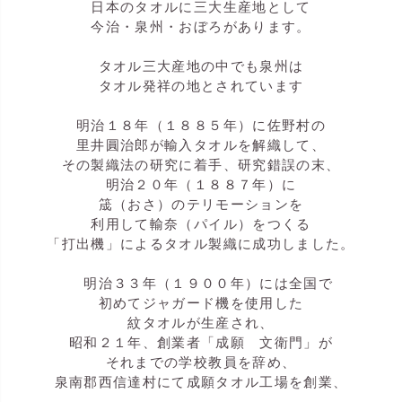
日本のタオルに三大生産地として
今治・泉州・おぼろがあります。
タオル三大産地の中でも泉州は
タオル発祥の地とされています
明治１８年（１８８５年）に佐野村の
里井圓治郎が輸入タオルを解織して、
その製織法の研究に着手、研究錯誤の末、
明治２０年（１８８７年）に
筬（おさ）のテリモーションを
利用して輸奈（パイル）をつくる
「打出機」によるタオル製織に成功しました。
明治３３年（１９００年）には全国で
初めてジャガード機を使用した
紋タオルが生産され、
昭和２１年、創業者「成願 文衛門」が
それまでの学校教員を辞め、
泉南郡西信達村にて成願タオル工場を創業、