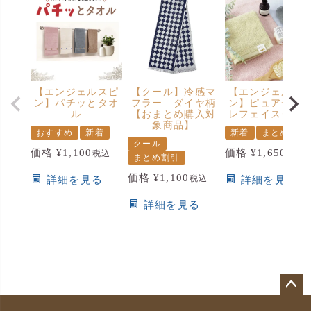
【エンジェルスピ
【クール】冷感マ
【エンジェルス
ン】パチッとタオ
フラー ダイヤ柄
ン】ピュアチェ
ル
【おまとめ購入対
レフェイスタオ
象商品】
おすすめ
新着
新着
まとめ割引
クール
価格
¥
1,100
価格
¥
1,650
税込
税込
まとめ割引
価格
¥
1,100
税込
詳細を見る
詳細を見る
詳細を見る
ペ