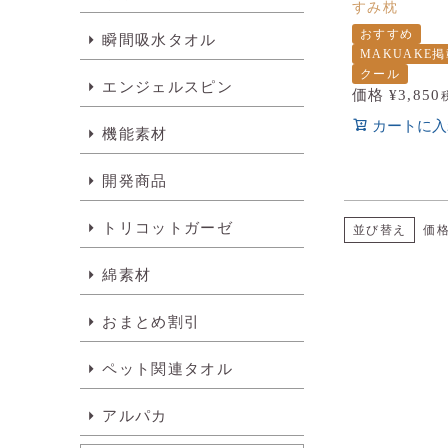
すみ枕
おすすめ
瞬間吸水タオル
MAKUAKE
クール
エンジェルスピン
価格
¥
3,850
カートに入
機能素材
開発商品
トリコットガーゼ
並び替え
価
綿素材
おまとめ割引
ペット関連タオル
アルパカ