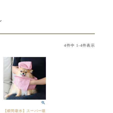
ル
4
件中
1
-
4
件表示
【瞬間吸水】スーパー吸