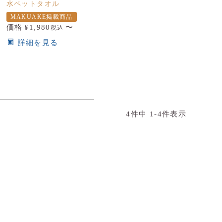
水ペットタオル
MAKUAKE掲載商品
価格
¥
1,980
〜
税込
詳細を見る
4
件中
1
-
4
件表示