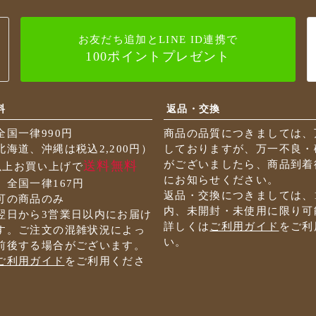
お友だち追加とLINE ID連携で
100ポイントプレゼント
料
返品・交換
全国一律990円
商品の品質につきましては、
海道、沖縄は税込2,200円）
しておりますが、万一不良・
送料無料
がございましたら、商品到着
円以上お買い上げで
にお知らせください。
 全国一律167円
返品・交換につきましては、
可の商品のみ
内、未開封・未使用に限り可
翌日から3営業日以内にお届け
詳しくは
ご利用ガイド
をご利
す。ご注文の混雑状況によっ
い。
前後する場合がございます。
ご利用ガイド
をご利用くださ