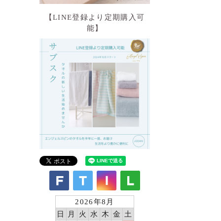
【LINE登録より定期購入可
能】
2026年8月
日
月
火
水
木
金
土