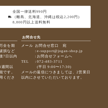
ペ
ー
全国一律送料990円
ジ
（離島、北海道、沖縄は税込2,200円)
ト
8,800円以上送料無料
ッ
プ
へ
お問合せ先
万全を期
メール
お問合せ窓口 宛
破損など
e-support@jogan-shop.jp
後7日以内
お問合せフォームへ
TEL
072-483-3711
1週間以
(平日 9:00〜17:30)
能です。
メールの返信につきましては、2営業日
用くださ
以内にさせていただいております。