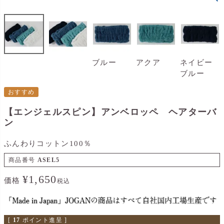
ブルー
アクア
ネイビー
ブルー
おすすめ
【エンジェルスピン】アンベロッペ ヘアターバ
ン
ふんわりコットン100％
商品番号
ASEL5
¥
1,650
価格
税込
[
17
ポイント進呈 ]