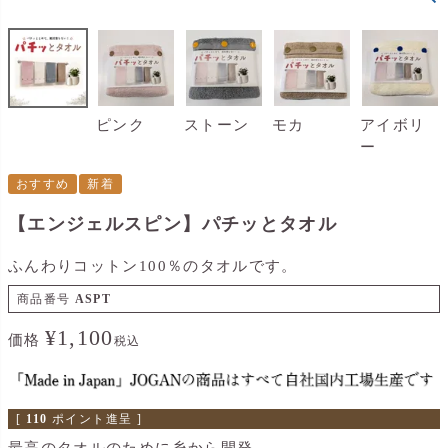
ピンク
ストーン
モカ
アイボリ
ー
おすすめ
新着
【エンジェルスピン】パチッとタオル
ふんわりコットン100％のタオルです。
商品番号
ASPT
¥
1,100
価格
税込
[
110
ポイント進呈 ]
最高のタオルのために糸から開発。