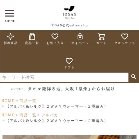
MENU
JOGAN公式online shop
新着商品
商品一覧
お気に入り
マイページ
カート
タオルサイズ
ギフト
HOME
商品一覧
【アルパカ&シルク】２ＷＡＹウォーマー（２重編み）
HOME
商品一覧
アルパカ
【アルパカ&シルク】２ＷＡＹウォーマー（２重編み）