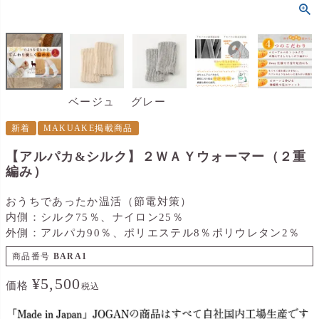
ベージュ
グレー
新着
MAKUAKE掲載商品
【アルパカ&シルク】２ＷＡＹウォーマー（２重
編み）
おうちであったか温活（節電対策）
内側：シルク75％、ナイロン25％
外側：アルパカ90％、ポリエステル8％ポリウレタン2％
商品番号
BARA1
¥
5,500
価格
税込