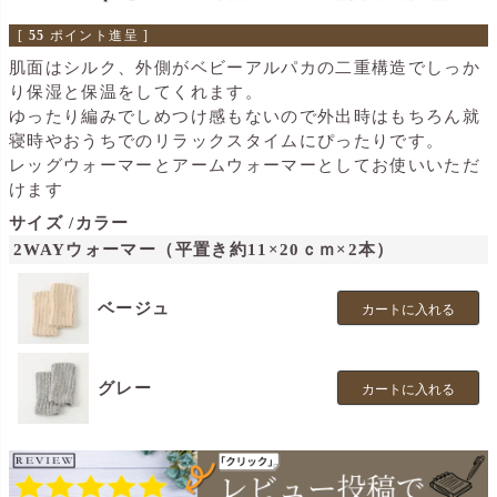
[
55
ポイント進呈 ]
肌面はシルク、外側がベビーアルパカの二重構造でしっか
り保湿と保温をしてくれます。
ゆったり編みでしめつけ感もないので外出時はもちろん就
寝時やおうちでのリラックスタイムにぴったりです。
レッグウォーマーとアームウォーマーとしてお使いいただ
けます
サイズ
カラー
2WAYウォーマー（平置き約11×20ｃｍ×2本）
ベージュ
カートに入れる
グレー
カートに入れる