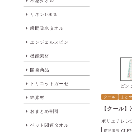
冷感タオル
リネン100％
瞬間吸水タオル
エンジェルスピン
機能素材
開発商品
トリコットガーゼ
ピン
クール
まと
綿素材
【クール】
おまとめ割引
ポリエチレン5
ペット関連タオル
商品番号
CLPP