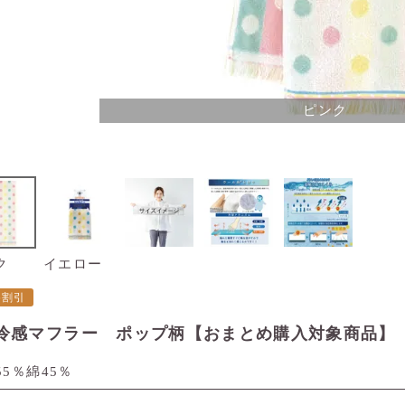
ピンク
ク
イエロー
め割引
冷感マフラー ポップ柄【おまとめ購入対象商品】
5％綿45％