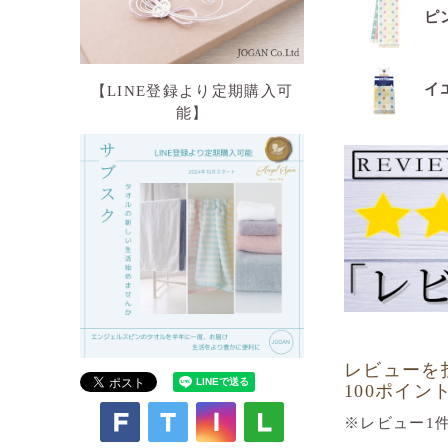
ピ
イ
【LINE登録より定期購入可
能】
レビューを
100ポイン
※レビュー1