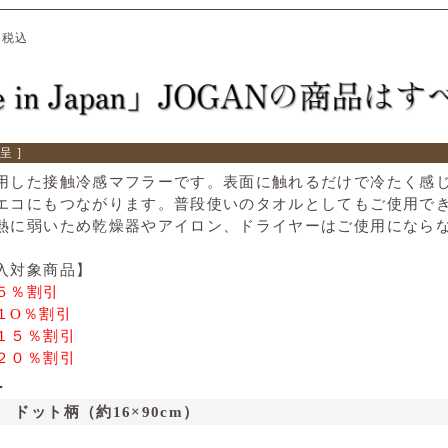
0
税込
呈 ]
用した接触冷感マフラーです。表面に触れるだけで冷たく感
エコにもつながります。普段使いのタオルとしてもご使用で
熱に弱いため乾燥器やアイロン、ドライヤーはご使用になら
入対象商品】
５％割引
１O％割引
１５％割引
２０％割引
ー
ドット柄（約16×90cm）