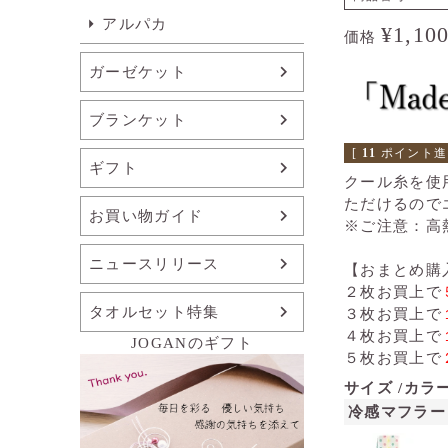
アルパカ
¥
1,10
価格
ガーゼケット
ブランケット
[
11
ポイント進
ギフト
クール糸を使
ただけるので
お買い物ガイド
※ご注意：高
ニュースリリース
【おまとめ購
２枚お買上で
タオルセット特集
３枚お買上で
４枚お買上で
JOGANのギフト
５枚お買上で
サイズ
カラ
冷感マフラー 