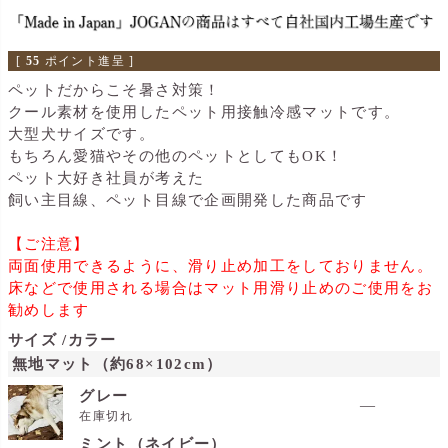
[
55
ポイント進呈 ]
ペットだからこそ暑さ対策！
クール素材を使用したペット用接触冷感マットです。
大型犬サイズです。
もちろん愛猫やその他のペットとしてもOK！
ペット大好き社員が考えた
飼い主目線、ペット目線で企画開発した商品です
【ご注意】
両面使用できるように、滑り止め加工をしておりません。
床などで使用される場合はマット用滑り止めのご使用をお
勧めします
サイズ
カラー
無地マット（約68×102cm）
グレー
—
在庫切れ
ミント（ネイビー）