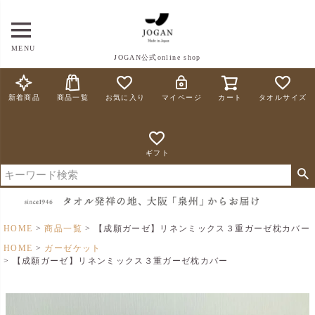
MENU
JOGAN公式online shop
新着商品
商品一覧
お気に入り
マイページ
カート
タオルサイズ
ギフト
HOME
商品一覧
【成願ガーゼ】リネンミックス３重ガーゼ枕カバー
HOME
ガーゼケット
【成願ガーゼ】リネンミックス３重ガーゼ枕カバー