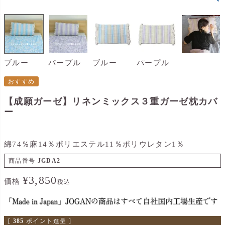
ブルー
パープル
ブルー
パープル
おすすめ
【成願ガーゼ】リネンミックス３重ガーゼ枕カバ
ー
綿74％麻14％ポリエステル11％ポリウレタン1％
商品番号
JGDA2
¥
3,850
価格
税込
[
385
ポイント進呈 ]