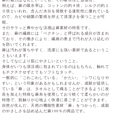
例えば、麻の吸水率は、コットンの約４倍、シルクの約１
０倍といわれ、含んだ水分を発散する速乾性に優れている
ので、カビや細菌の繁殖を抑えて清潔さを保つことが可
能。
そのサラッと爽やかな涼感は麻素材の特長です。
また、麻の繊維には「ペクチン」と呼ばれる成分が含まれ
ており、その働きにより、繊維の奥まで汚れが入り込むの
を防いでくれます。
麻は汚れが落ちやすく、洗濯にも強い素材であるというこ
ともいえます。
そしてなにより肌にやさしいということ。
身体がいつも清涼感に包まれているのはもちろん、触れて
もチクチクせずとてもソフトなタッチ。
一般的に「ごわごわしている」「かたい」「シワになりや
すい」という印象があるかもしれませんが、成願が提供し
ている「麻」は、タオルとして織ることができるように改
良を加えた特殊な麻糸を使用しており軽くて柔らかいのが
特徴で、肌触りが心地よく快適に過ごすことができます。
自然が生んだ、天然の機能性素材「麻」をつかった、成願
のやさしさを詰め込んだ麻100％の商品です。