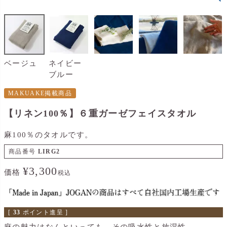
ベージュ
ネイビー
ブルー
MAKUAKE掲載商品
【リネン100％】６重ガーゼフェイスタオル
麻100％のタオルです。
商品番号
LIRG2
¥
3,300
価格
税込
[
33
ポイント進呈 ]
麻の魅力はなんといっても、その吸水性と放湿性。