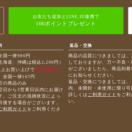
お友だち追加とLINE ID連携で
100ポイントプレゼント
料
返品・交換
全国一律990円
商品の品質につきましては、
海道、沖縄は税込2,200円）
しておりますが、万一不良・
送料無料
がございましたら、商品到着
円以上お買い上げで
にお知らせください。
 全国一律167円
返品・交換につきましては、
可の商品のみ
内、未開封・未使用に限り可
翌日から3営業日以内にお届け
詳しくは
ご利用ガイド
をご利
す。ご注文の混雑状況によっ
い。
前後する場合がございます。
ご利用ガイド
をご利用くださ