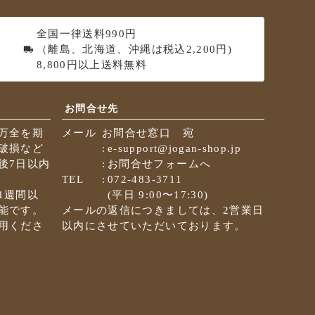
ペ
ー
全国一律送料990円
ジ
（離島、北海道、沖縄は税込2,200円)
ト
8,800円以上送料無料
ッ
プ
へ
お問合せ先
万全を期
メール
お問合せ窓口 宛
破損など
e-support@jogan-shop.jp
後7日以内
お問合せフォームへ
TEL
072-483-3711
1週間以
(平日 9:00〜17:30)
能です。
メールの返信につきましては、2営業日
用くださ
以内にさせていただいております。