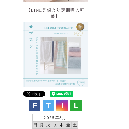
【LINE登録より定期購入可
能】
2026年8月
日
月
火
水
木
金
土