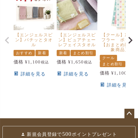
【エンジェルスピ
【エンジェルスピ
【クール】冷感
ン】パチッとタオ
ン】ピュアチェー
フラー ポップ
ル
レフェイスタオル
【おまとめ購入
象商品】
おすすめ
新着
新着
まとめ割引
クール
価格
¥
1,100
価格
¥
1,650
税込
税込
まとめ割引
価格
¥
1,100
税込
詳細を見る
詳細を見る
詳細を見る
ペ
ー
500
新規会員登録で
ポイントプレゼント
ジ