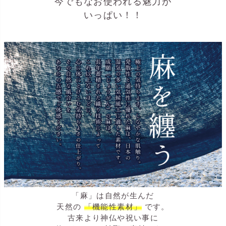
今でもなお使われる魅力が
いっぱい！！
「麻」は自然が生んだ
天然の
「機能性素材」
です。
古来より神仏や祝い事に